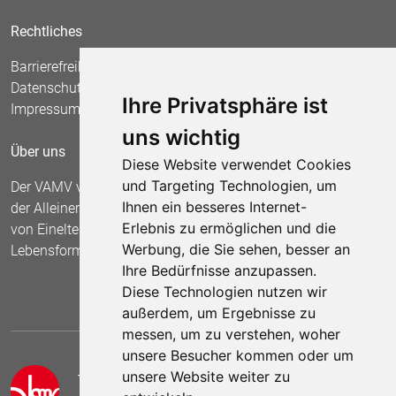
Rechtliches
Barrierefreiheit
Datenschutz
Ihre Privatsphäre ist
Impressum
uns wichtig
Über uns
Diese Website verwendet Cookies
und Targeting Technologien, um
Der VAMV vertritt seit 1967 die Interessen
Ihnen ein besseres Internet-
der Alleinerziehenden und fordert die Anerkennung
Erlebnis zu ermöglichen und die
von Einelternfamilien als gleichberechtigte
Werbung, die Sie sehen, besser an
Lebensform.
Ihre Bedürfnisse anzupassen.
Diese Technologien nutzen wir
außerdem, um Ergebnisse zu
messen, um zu verstehen, woher
unsere Besucher kommen oder um
unsere Website weiter zu
Telefon:
05 41 /2 55 84