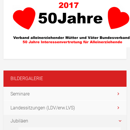
BILDERGALERIE
Seminare
Landessitzungen (LDV/erw.LVS)
Jubiläen