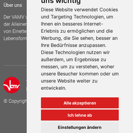
uns wichtig
Über uns
Diese Website verwendet Cookies
und Targeting Technologien, um
Der VAMV vertritt seit 1967 die Interessen
Ihnen ein besseres Internet-
der Alleinerziehenden und fordert die Anerkennung
Erlebnis zu ermöglichen und die
von Einelternfamilien als gleichberechtigte
Werbung, die Sie sehen, besser an
Lebensform.
Ihre Bedürfnisse anzupassen.
Diese Technologien nutzen wir
außerdem, um Ergebnisse zu
messen, um zu verstehen, woher
unsere Besucher kommen oder um
unsere Website weiter zu
Telefon:
05 41 /2 55 84
entwickeln.
E-Mail:
info[at]vamv-niedersachsen.de
© Copyright 2025 VAMV Landesverband Niedersachsen e.V.
Alle akzeptieren
Ich lehne ab
Einstellungen ändern