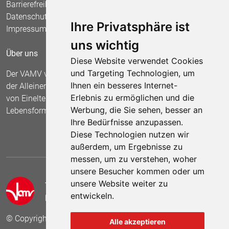
Barrierefreiheit
Datenschutz
Ihre Privatsphäre ist
Impressum
uns wichtig
Über uns
Diese Website verwendet Cookies
und Targeting Technologien, um
Der VAMV vertritt seit 1967 die Interessen
Ihnen ein besseres Internet-
der Alleinerziehenden und fordert die Anerkennung
Erlebnis zu ermöglichen und die
von Einelternfamilien als gleichberechtigte
Werbung, die Sie sehen, besser an
Lebensform.
Ihre Bedürfnisse anzupassen.
Diese Technologien nutzen wir
außerdem, um Ergebnisse zu
messen, um zu verstehen, woher
unsere Besucher kommen oder um
unsere Website weiter zu
Telefon:
05 41 /2 55 84
entwickeln.
E-Mail:
info[at]vamv-niedersachsen.de
© Copyright 2025 VAMV Landesverband Niedersachsen e.V.
Alle akzeptieren