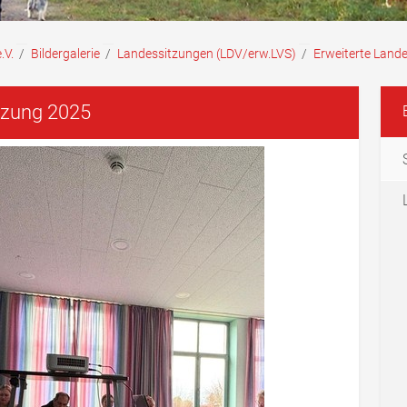
.V.
/
Bildergalerie
/
Landessitzungen (LDV/erw.LVS)
/
Erweiterte Land
tzung 2025