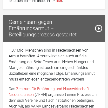
hier
aktuellen Termine findet ihr ->
.
Gemeinsam gegen
Paus
Ernährungsarmut –
Vorles
Beteiligungsprozess gestartet
1,37 Mio. Menschen sind in Niedersachsen von
Armut betroffen. Armut wirkt sich auch auf die
Ernährung der Betroffenen aus. Neben Hunger und
Mangelernährung ist auch ein eingeschränktes
Sozialleben eine mögliche Folge. Ernährungsarmut
muss entschieden entgegengetreten werden!
Das
Zentrum für Ernährung und Hauswirtschaft
Niedersachsen
(ZEHN) organisiert einen Prozess, an
dem sich Vereine und Fachinstitutionen beteiligen.
Auch wir, als VAMV Landesverband Niedersachsen