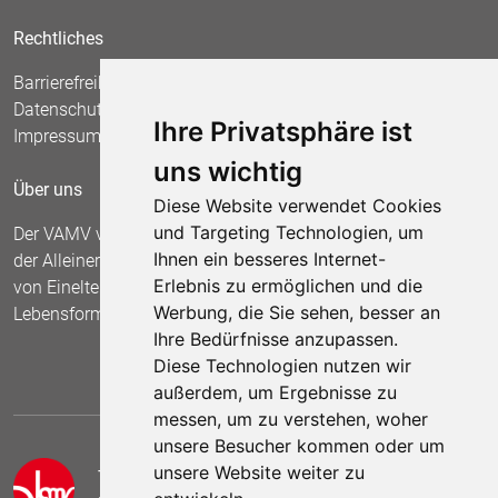
Rechtliches
Barrierefreiheit
Datenschutz
Ihre Privatsphäre ist
Impressum
uns wichtig
Über uns
Diese Website verwendet Cookies
und Targeting Technologien, um
Der VAMV vertritt seit 1967 die Interessen
Ihnen ein besseres Internet-
der Alleinerziehenden und fordert die Anerkennung
Erlebnis zu ermöglichen und die
von Einelternfamilien als gleichberechtigte
Werbung, die Sie sehen, besser an
Lebensform.
Ihre Bedürfnisse anzupassen.
Diese Technologien nutzen wir
außerdem, um Ergebnisse zu
messen, um zu verstehen, woher
unsere Besucher kommen oder um
unsere Website weiter zu
Telefon:
05 41 /2 55 84