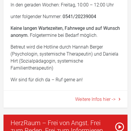
In den geraden Wochen: Freitag, 10:00 – 12:00 Uhr
unter folgender Nummer:
0541/20239004
Keine langen Wartezeiten, Fahrwege und auf Wunsch
anonym.
Folgetermine bei Bedarf möglich.
Betreut wird die Hotline durch Hannah Berger
(Psychologin, systemische Therapeutin) und Daniela
Hirt (Sozialpädagogin, systemische
Familientherapeutin)
Wir sind für dich da – Ruf gerne an!
Weitere Infos hier ->
HerzRaum – Frei von Angst. Frei
Paus
zum Reden. Frei zum Informieren.
Vorles