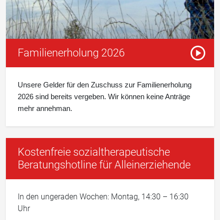
Pause
Familienerholung 2026
Vorles
Unsere Gelder für den Zuschuss zur Familienerholung
2026 sind bereits vergeben. Wir können keine Anträge
mehr annehman.
Kostenfreie sozialtherapeutische
Beratungshotline für Alleinerziehende
In den ungeraden Wochen: Montag, 14:30 – 16:30
Uhr