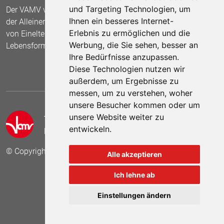
und Targeting Technologien, um
Der VAMV vertritt seit 1967 die Interessen
Ihnen ein besseres Internet-
der Alleinerziehenden und fordert die Anerkennung
Erlebnis zu ermöglichen und die
von Einelternfamilien als gleichberechtigte
Werbung, die Sie sehen, besser an
Lebensform.
Ihre Bedürfnisse anzupassen.
Diese Technologien nutzen wir
außerdem, um Ergebnisse zu
messen, um zu verstehen, woher
unsere Besucher kommen oder um
unsere Website weiter zu
Telefon:
05 41 /2 55 84
entwickeln.
E-Mail:
info[at]vamv-niedersachsen.de
© Copyright 2025 VAMV Landesverband Niedersachsen e.V.
Alle akzeptieren
Ich lehne ab
Einstellungen ändern