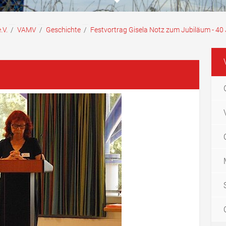
.V.
/
VAMV
/
Geschichte
/
Festvortrag Gisela Notz zum Jubiläum - 4