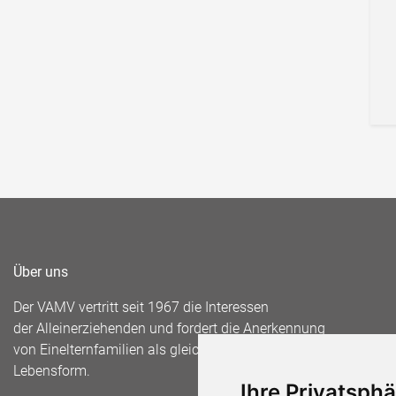
Über uns
Der VAMV vertritt seit 1967 die Interessen
der Alleinerziehenden und fordert die Anerkennung
von Einelternfamilien als gleichberechtigte
Lebensform.
Ihre Privatsphä